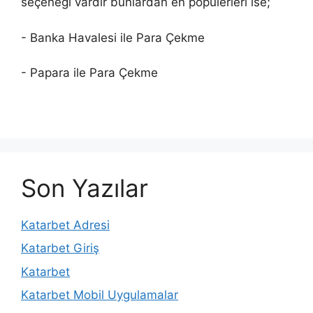
seçeneği vardır bunlardan en popülerleri ise;
- Banka Havalesi ile Para Çekme
- Papara ile Para Çekme
Son Yazılar
Katarbet Adresi
Katarbet Giriş
Katarbet
Katarbet Mobil Uygulamalar