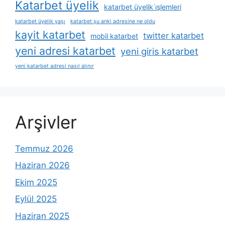
Katarbet üyelik
katarbet üyelik i̇şlemleri
katarbet üyelik yaşı
katarbet şu anki adresine ne oldu
kayit katarbet
twitter katarbet
mobil katarbet
yeni adresi katarbet
yeni giris katarbet
yeni katarbet adresi nasıl alınır
Arşivler
Temmuz 2026
Haziran 2026
Ekim 2025
Eylül 2025
Haziran 2025