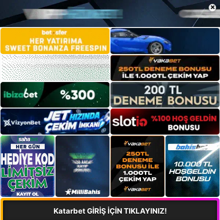
×
Katarbet GİRİŞ İÇİN TIKLAYINIZ!