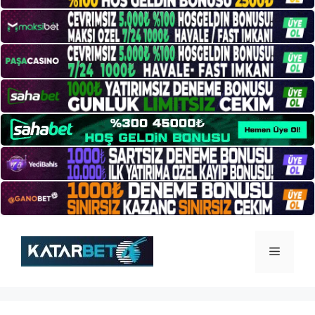
İçeriğe
atla
Menü