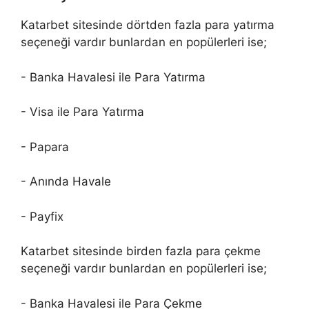
Katarbet sitesinde dörtden fazla para yatırma
seçeneği vardır bunlardan en popülerleri ise;
- Banka Havalesi ile Para Yatırma
- Visa ile Para Yatırma
- Papara
- Anında Havale
- Payfix
Katarbet sitesinde birden fazla para çekme
seçeneği vardır bunlardan en popülerleri ise;
- Banka Havalesi ile Para Çekme