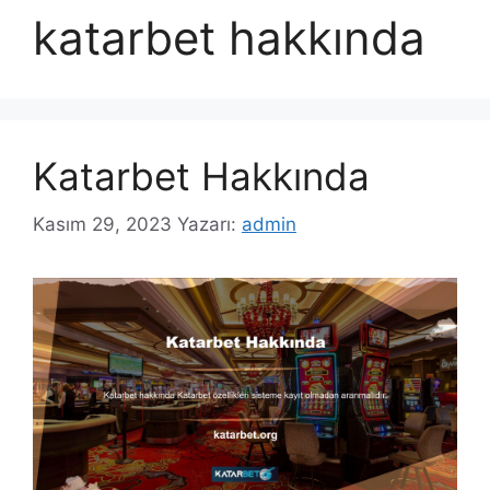
katarbet hakkında
Katarbet Hakkında
Kasım 29, 2023
Yazarı:
admin