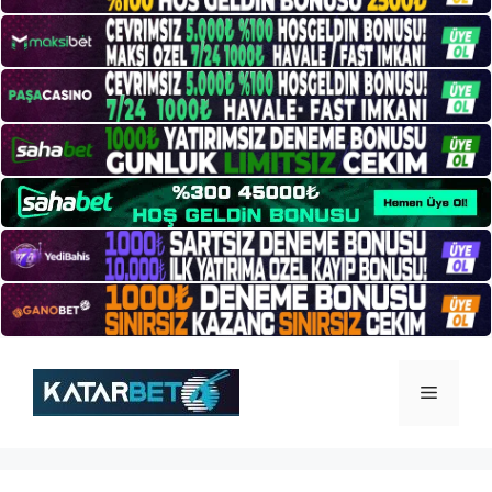
İçeriğe
atla
Menü