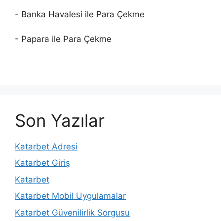
- Banka Havalesi ile Para Çekme
- Papara ile Para Çekme
Son Yazılar
Katarbet Adresi
Katarbet Giriş
Katarbet
Katarbet Mobil Uygulamalar
Katarbet Güvenilirlik Sorgusu