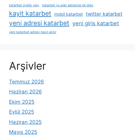
katarbet üyelik yaşı
katarbet şu anki adresine ne oldu
kayit katarbet
twitter katarbet
mobil katarbet
yeni adresi katarbet
yeni giris katarbet
yeni katarbet adresi nasıl alınır
Arşivler
Temmuz 2026
Haziran 2026
Ekim 2025
Eylül 2025
Haziran 2025
Mayıs 2025