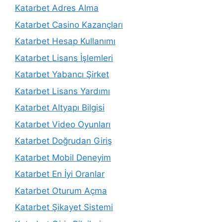
Katarbet Adres Alma
Katarbet Casino Kazançları
Katarbet Hesap Kullanımı
Katarbet Lisans İşlemleri
Katarbet Yabancı Şirket
Katarbet Lisans Yardımı
Katarbet Altyapı Bilgisi
Katarbet Video Oyunları
Katarbet Doğrudan Giriş
Katarbet Mobil Deneyim
Katarbet En İyi Oranlar
Katarbet Oturum Açma
Katarbet Şikayet Sistemi