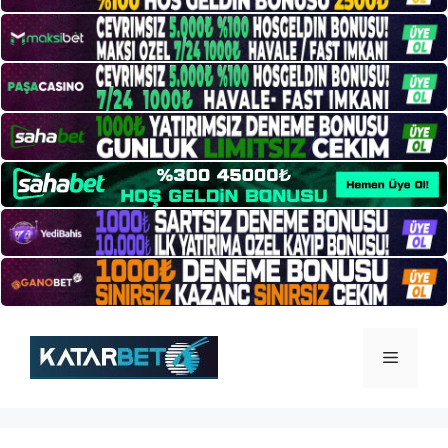
İçeriğe
atla
Menü