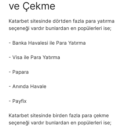
ve Çekme
Katarbet sitesinde dörtden fazla para yatırma
seçeneği vardır bunlardan en popülerleri ise;
- Banka Havalesi ile Para Yatırma
- Visa ile Para Yatırma
- Papara
- Anında Havale
- Payfix
Katarbet sitesinde birden fazla para çekme
seçeneği vardır bunlardan en popülerleri ise;