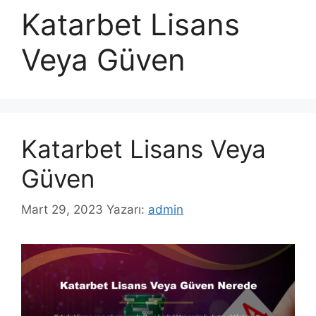
Katarbet Lisans
Veya Güven
Katarbet Lisans Veya
Güven
Mart 29, 2023
Yazarı:
admin