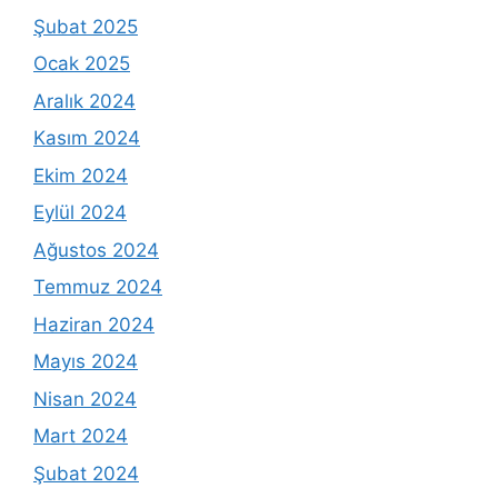
Şubat 2025
Ocak 2025
Aralık 2024
Kasım 2024
Ekim 2024
Eylül 2024
Ağustos 2024
Temmuz 2024
Haziran 2024
Mayıs 2024
Nisan 2024
Mart 2024
Şubat 2024