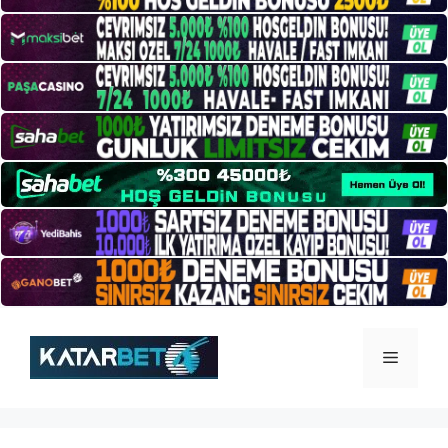
İçeriğe
atla
Menü