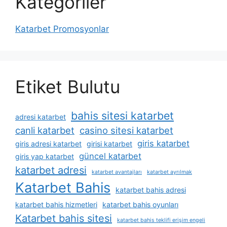
Kategoriler
Katarbet Promosyonlar
Etiket Bulutu
bahis sitesi katarbet
adresi katarbet
canli katarbet
casino sitesi katarbet
giris katarbet
giris adresi katarbet
girisi katarbet
güncel katarbet
giris yap katarbet
katarbet adresi
katarbet avantajları
katarbet ayrılmak
Katarbet Bahis
katarbet bahis adresi
katarbet bahis hizmetleri
katarbet bahis oyunları
Katarbet bahis sitesi
katarbet bahis teklifi erişim engeli