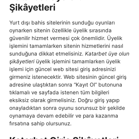
Şikâyetleri
Yurt dışı bahis sitelerinin sunduğu oyunları
oynarken sitenin özellikle üyelik sırasında
güvenilir hizmet vermesi çok önemlidir. Üyelik
işlemini tamamlarken sitenin hizmetlerini nasıl
sunduğuna dikkat etmelisiniz.
Katarbet üye olun
şikâyetleri
üyelik işlemini tamamlarken üyelik
işlemi için güncel web sitesi giriş adresinizi
girmeniz istenecektir. Web sitesinin güncel giriş
adresine ulaştıktan sonra “Kayıt Ol” butonuna
tıklamalı ve sayfada istenen tüm bilgileri
eksiksiz olarak girmelisiniz. Doğru giriş yapıp
onayladıktan sonra oyunu sorunsuz bir şekilde
oynamaya devam edebilir ve para kazanma
fırsatına sahip olursunuz.