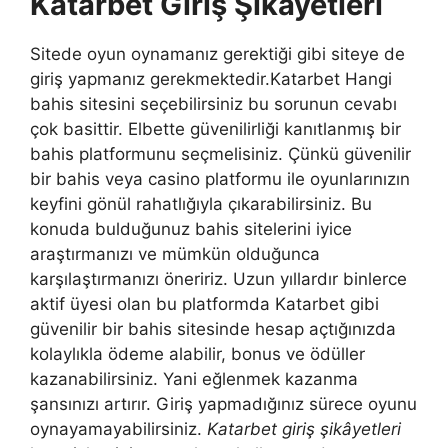
Katarbet Giriş Şikâyetleri
Sitede oyun oynamanız gerektiği gibi siteye de
giriş yapmanız gerekmektedir.Katarbet Hangi
bahis sitesini seçebilirsiniz bu sorunun cevabı
çok basittir. Elbette güvenilirliği kanıtlanmış bir
bahis platformunu seçmelisiniz. Çünkü güvenilir
bir bahis veya casino platformu ile oyunlarınızın
keyfini gönül rahatlığıyla çıkarabilirsiniz. Bu
konuda bulduğunuz bahis sitelerini iyice
araştırmanızı ve mümkün olduğunca
karşılaştırmanızı öneririz. Uzun yıllardır binlerce
aktif üyesi olan bu platformda Katarbet gibi
güvenilir bir bahis sitesinde hesap açtığınızda
kolaylıkla ödeme alabilir, bonus ve ödüller
kazanabilirsiniz. Yani eğlenmek kazanma
şansınızı artırır. Giriş yapmadığınız sürece oyunu
oynayamayabilirsiniz.
Katarbet giriş şikâyetleri