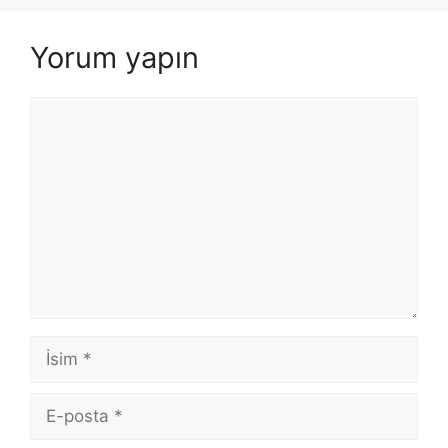
Yorum yapın
Yorum
İsim
E-
posta