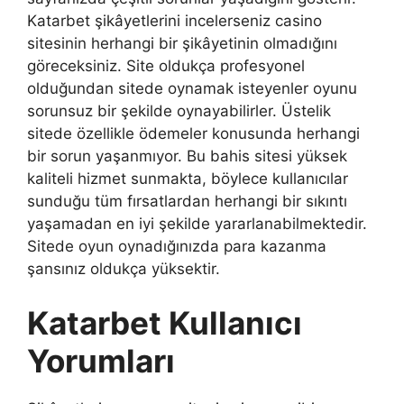
Katarbet şikâyetlerini incelerseniz casino
sitesinin herhangi bir şikâyetinin olmadığını
göreceksiniz. Site oldukça profesyonel
olduğundan sitede oynamak isteyenler oyunu
sorunsuz bir şekilde oynayabilirler. Üstelik
sitede özellikle ödemeler konusunda herhangi
bir sorun yaşanmıyor. Bu bahis sitesi yüksek
kaliteli hizmet sunmakta, böylece kullanıcılar
sunduğu tüm fırsatlardan herhangi bir sıkıntı
yaşamadan en iyi şekilde yararlanabilmektedir.
Sitede oyun oynadığınızda para kazanma
şansınız oldukça yüksektir.
Katarbet Kullanıcı
Yorumları