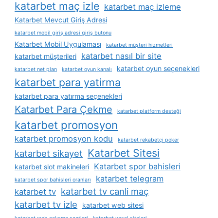
katarbet maç izle
katarbet maç izleme
Katarbet Mevcut Giriş Adresi
katarbet mobil giriş adresi giriş butonu
Katarbet Mobil Uygulaması
katarbet müşteri hizmetleri
katarbet nasıl bir site
katarbet müşterileri
katarbet oyun seçenekleri
katarbet net plan
katarbet oyun kanalı
katarbet para yatirma
katarbet para yatırma seçenekleri
Katarbet Para Çekme
katarbet platform desteği
katarbet promosyon
katarbet promosyon kodu
katarbet rekabetçi poker
Katarbet Sitesi
katarbet sikayet
Katarbet spor bahisleri
katarbet slot makineleri
katarbet telegram
katarbet spor bahisleri oranları
katarbet tv canli maç
katarbet tv
katarbet tv izle
katarbet web sitesi