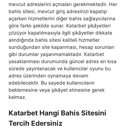
mevcut adreslerini açmaları gerekmektedir. Her
bahis sitesi, mevcut giriş adresinizi kapatıp
açarken hizmetlerini diğer bahis sağlayıcılarına
göre farklı şekilde sunar.
Katarbet şikâyetleri
çözüyor
kapatılmasıyla ilgili şikâyetler dikkate
alındığında bahis sitesi kaliteli hizmetler
sunduğundan site kapanması, hesap sorunları
gibi durumlar yaşanmamaktadır. Katarbet
yasaklanması durumunda güncel adres en kısa
sürede yayınlanacak ve kullanıcılar oyunu bu
adres üzerinden oynamaya devam
edebilecektir. Bu sayede kullanıcıların
beklemesine veya şikâyet etmesine gerek
kalmaz.
Katarbet Hangi Bahis Sitesini
Tercih Edersiniz