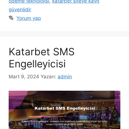
ödeme teknolojisi
,
katarbet siteye kayıt
güvenlidir
Yorum yap
Katarbet SMS
Engelleyicisi
Mart 9, 2024
Yazarı:
admin