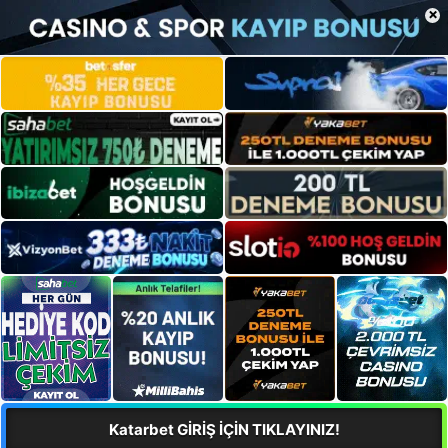
×
Katarbet GİRİŞ İÇİN TIKLAYINIZ!