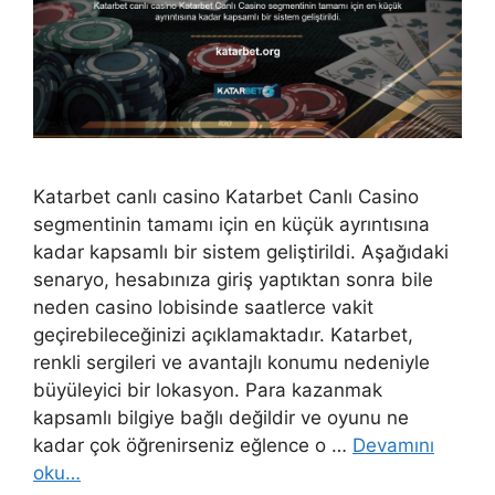
Katarbet canlı casino Katarbet Canlı Casino
segmentinin tamamı için en küçük ayrıntısına
kadar kapsamlı bir sistem geliştirildi. Aşağıdaki
senaryo, hesabınıza giriş yaptıktan sonra bile
neden casino lobisinde saatlerce vakit
geçirebileceğinizi açıklamaktadır. Katarbet,
renkli sergileri ve avantajlı konumu nedeniyle
büyüleyici bir lokasyon. Para kazanmak
kapsamlı bilgiye bağlı değildir ve oyunu ne
kadar çok öğrenirseniz eğlence o …
Devamını
oku…