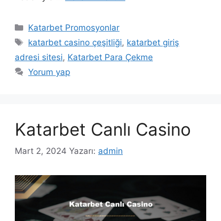
Kategoriler
Katarbet Promosyonlar
Etiketler
katarbet casino çeşitliği
,
katarbet giriş
adresi sitesi
,
Katarbet Para Çekme
Yorum yap
Katarbet Canlı Casino
Mart 2, 2024
Yazarı:
admin