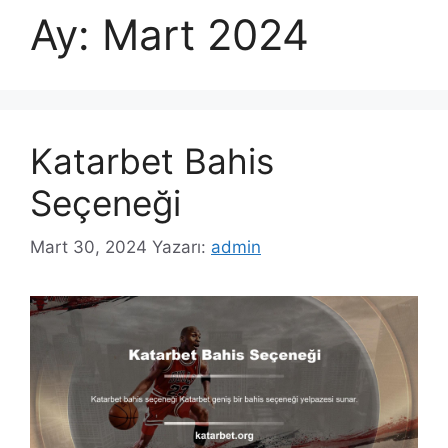
Ay:
Mart 2024
Katarbet Bahis
Seçeneği
Mart 30, 2024
Yazarı:
admin