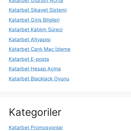
Katarbet Oturum Açma
Katarbet Şikayet Sistemi
Katarbet Giriş Bilgileri
Katarbet Katılım Süreci
Katarbet Altyapısı
Katarbet Canlı Maç İzleme
Katarbet E-posta
Katarbet Hesap Açma
Katarbet Blackjack Oyunu
Kategoriler
Katarbet Promosyonlar