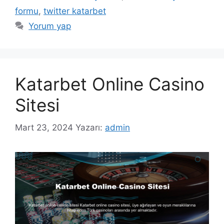
formu
,
twitter katarbet
Yorum yap
Katarbet Online Casino
Sitesi
Mart 23, 2024
Yazarı:
admin