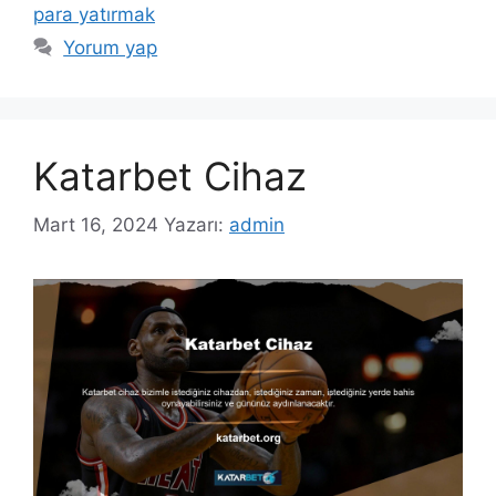
para yatırmak
Yorum yap
Katarbet Cihaz
Mart 16, 2024
Yazarı:
admin