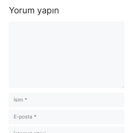
Yorum yapın
Yorum
İsim
E-
posta
İnternet