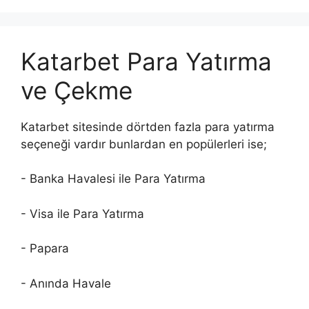
Katarbet Para Yatırma
ve Çekme
Katarbet sitesinde dörtden fazla para yatırma
seçeneği vardır bunlardan en popülerleri ise;
- Banka Havalesi ile Para Yatırma
- Visa ile Para Yatırma
- Papara
- Anında Havale