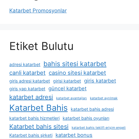
Katarbet Promosyonlar
Etiket Bulutu
bahis sitesi katarbet
adresi katarbet
canli katarbet
casino sitesi katarbet
giris katarbet
giris adresi katarbet
girisi katarbet
güncel katarbet
giris yap katarbet
katarbet adresi
katarbet avantajları
katarbet ayrılmak
Katarbet Bahis
katarbet bahis adresi
katarbet bahis hizmetleri
katarbet bahis oyunları
Katarbet bahis sitesi
katarbet bahis teklifi erişim engeli
katarbet bonus
Katarbet bahis şirketi