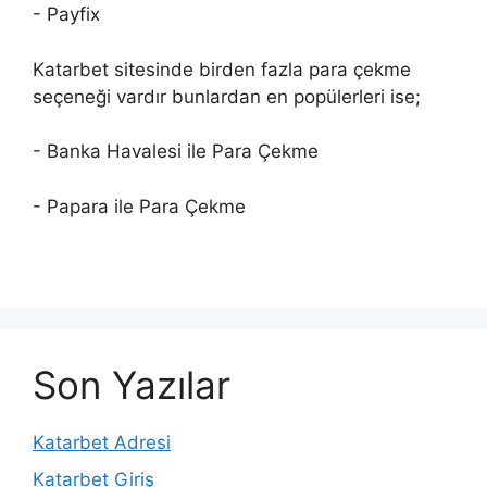
- Payfix
Katarbet sitesinde birden fazla para çekme
seçeneği vardır bunlardan en popülerleri ise;
- Banka Havalesi ile Para Çekme
- Papara ile Para Çekme
Son Yazılar
Katarbet Adresi
Katarbet Giriş