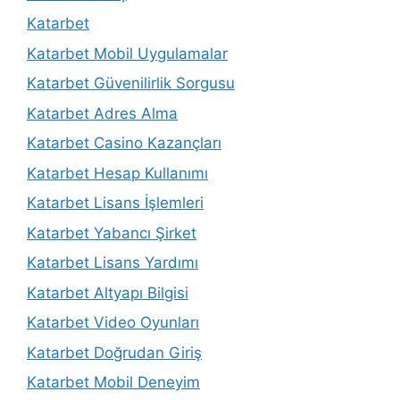
Katarbet
Katarbet Mobil Uygulamalar
Katarbet Güvenilirlik Sorgusu
Katarbet Adres Alma
Katarbet Casino Kazançları
Katarbet Hesap Kullanımı
Katarbet Lisans İşlemleri
Katarbet Yabancı Şirket
Katarbet Lisans Yardımı
Katarbet Altyapı Bilgisi
Katarbet Video Oyunları
Katarbet Doğrudan Giriş
Katarbet Mobil Deneyim