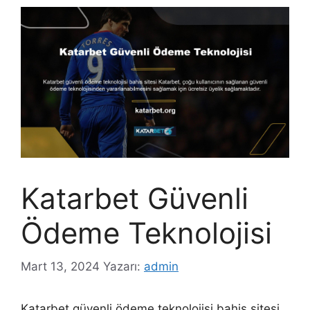
Katarbet Güvenli
Ödeme Teknolojisi
Mart 13, 2024
Yazarı:
admin
Katarbet güvenli ödeme teknolojisi bahis sitesi