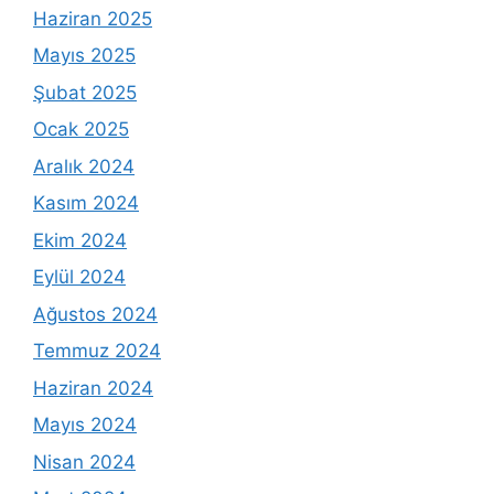
Haziran 2025
Mayıs 2025
Şubat 2025
Ocak 2025
Aralık 2024
Kasım 2024
Ekim 2024
Eylül 2024
Ağustos 2024
Temmuz 2024
Haziran 2024
Mayıs 2024
Nisan 2024