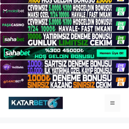
İçeriğe
atla
Menü