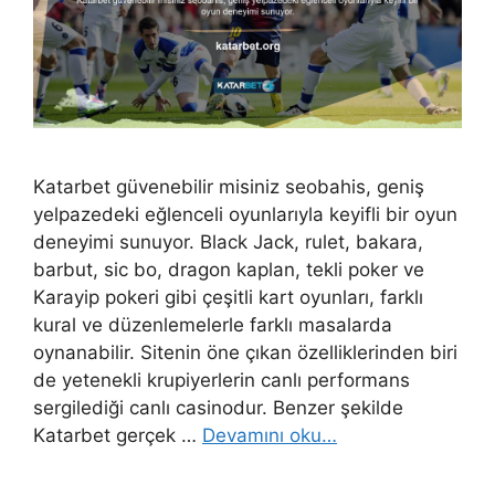
Katarbet güvenebilir misiniz seobahis, geniş
yelpazedeki eğlenceli oyunlarıyla keyifli bir oyun
deneyimi sunuyor. Black Jack, rulet, bakara,
barbut, sic bo, dragon kaplan, tekli poker ve
Karayip pokeri gibi çeşitli kart oyunları, farklı
kural ve düzenlemelerle farklı masalarda
oynanabilir. Sitenin öne çıkan özelliklerinden biri
de yetenekli krupiyerlerin canlı performans
sergilediği canlı casinodur. Benzer şekilde
Katarbet gerçek …
Devamını oku…