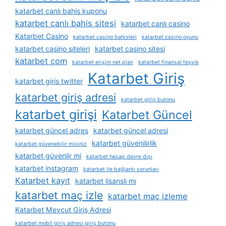
katarbet canlı bahis kuponu
katarbet canlı bahis sitesi
katarbet canlı casino
Katarbet Casino
katarbet casino bahisleri
katarbet casino oyunu
katarbet casino siteleri
katarbet casino sitesi
katarbet com
katarbet erişim net plan
katarbet finansal teşvik
Katarbet Giriş
katarbet giris twitter
katarbet giriş adresi
katarbet giriş butonu
katarbet girişi
Katarbet Güncel
katarbet güncel adres
katarbet güncel adresi
katarbet güvenilirlik
katarbet güvenebilir misiniz
katarbet güvenlir mi
katarbet hesap devre dışı
katarbet instagram
katarbet i̇le bağlantı sorunları
Katarbet kayıt
katarbet lisanslı mı
katarbet maç izle
katarbet maç izleme
Katarbet Mevcut Giriş Adresi
katarbet mobil giriş adresi giriş butonu