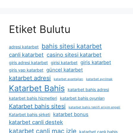
Etiket Bulutu
bahis sitesi katarbet
adresi katarbet
canli katarbet
casino sitesi katarbet
giris katarbet
giris adresi katarbet
girisi katarbet
güncel katarbet
giris yap katarbet
katarbet adresi
katarbet avantajları
katarbet ayrılmak
Katarbet Bahis
katarbet bahis adresi
katarbet bahis hizmetleri
katarbet bahis oyunları
Katarbet bahis sitesi
katarbet bahis teklifi erişim engeli
katarbet bonus
Katarbet bahis şirketi
katarbet canli destek
katarbet canli maç izle
katarbet canlı bahis