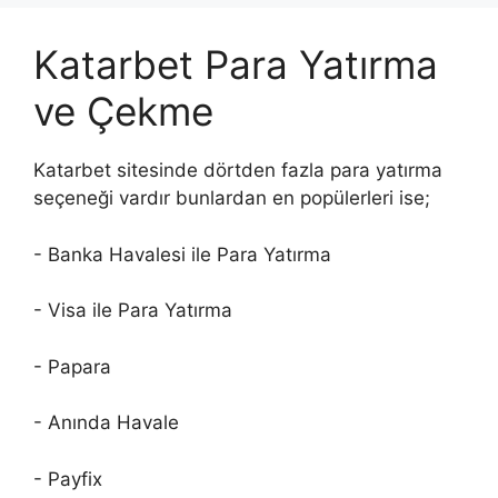
Katarbet Para Yatırma
ve Çekme
Katarbet sitesinde dörtden fazla para yatırma
seçeneği vardır bunlardan en popülerleri ise;
- Banka Havalesi ile Para Yatırma
- Visa ile Para Yatırma
- Papara
- Anında Havale
- Payfix