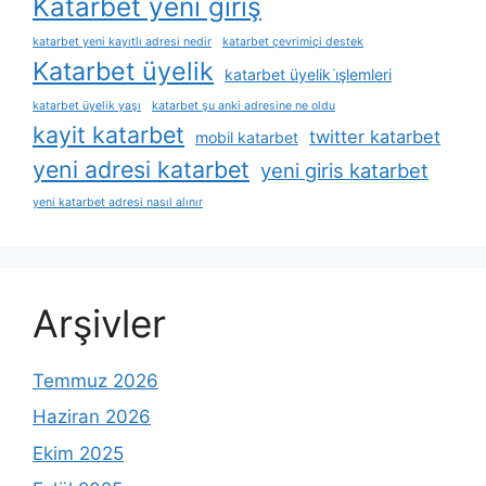
Katarbet yeni giriş
katarbet yeni kayıtlı adresi nedir
katarbet çevrimiçi destek
Katarbet üyelik
katarbet üyelik i̇şlemleri
katarbet üyelik yaşı
katarbet şu anki adresine ne oldu
kayit katarbet
twitter katarbet
mobil katarbet
yeni adresi katarbet
yeni giris katarbet
yeni katarbet adresi nasıl alınır
Arşivler
Temmuz 2026
Haziran 2026
Ekim 2025