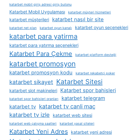
katarbet mobil giriş adresi giriş butonu
Katarbet Mobil Uygulaması
katarbet müşteri hizmetleri
katarbet nasıl bir site
katarbet müşterileri
katarbet oyun seçenekleri
katarbet net plan
katarbet oyun kanalı
katarbet para yatirma
katarbet para yatırma seçenekleri
Katarbet Para Çekme
katarbet platform desteği
katarbet promosyon
katarbet promosyon kodu
katarbet rekabetçi poker
Katarbet Sitesi
katarbet sikayet
Katarbet spor bahisleri
katarbet slot makineleri
katarbet telegram
katarbet spor bahisleri oranları
katarbet tv canli maç
katarbet tv
katarbet tv izle
katarbet web sitesi
katarbet web çalışma saatleri
katarbet yasal siteleri
Katarbet Yeni Adres
katarbet yeni adresi