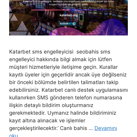
Katarbet sms engelleyicisi seobahis sms
engelleyici hakkında bilgi almak için lütfen
müşteri hizmetleriyle iletişime geçin. Kurallar
kayıtlı üyeler için geçerlidir ancak üye değilseniz
bir önceki bölümde belirtilen talimatları takip
edebilirsiniz. Katarbet canlı destek uygulamasını
kullanırken SMS gönderen telefon numarasına
ilişkin detaylı bildirim oluşturmanız
gerekmektedir. Uymanız halinde bildiriminiz
kayıt altına alınacak ve işlemler
gerçekleştirilecektir.’ Canlı bahis …
Devamını
oku…