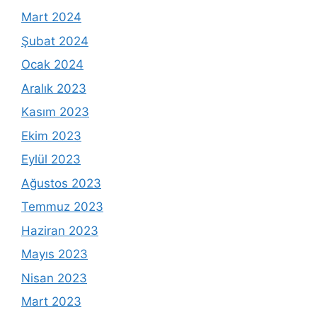
Mart 2024
Şubat 2024
Ocak 2024
Aralık 2023
Kasım 2023
Ekim 2023
Eylül 2023
Ağustos 2023
Temmuz 2023
Haziran 2023
Mayıs 2023
Nisan 2023
Mart 2023