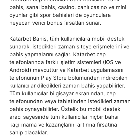
bahis, sanal bahis, casino, canlı casino ve mini
oyunlar gibi spor bahisleri de oyunculara
heyecan verici bonus fırsatları sunar.
Katarbet Bahis, tüm kullanıcılara mobil destek
sunarak, istedikleri zaman siteye erişmelerini ve
bahis yapmalarını sağlar. Katarbet cep
telefonlarında farklı işletim sistemleri (IOS ve
Android) mevcuttur ve Katarbet uygulamasını
telefonunun Play Store bölümünden indirebilen
kullanıcılar diledikleri zaman bahis yapabilirler.
Tüm kullanıcılar bilgisayar ekranından, cep
telefonundan veya tabletinden istedikleri zaman
bahis oynayabilirler. Üstelik bu mobil destek
aracı sayesinde tüm kullanıcılar hiçbir bahsi
kaçırmama ve kazançlarını artırma fırsatına
sahip olacaklar.