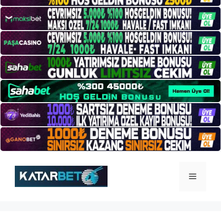
İçeriğe
atla
Menü