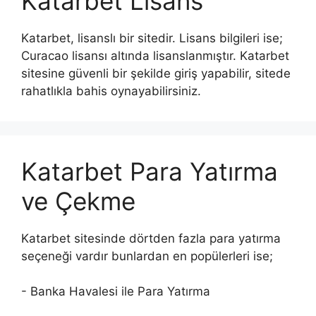
Katarbet Lisans
Katarbet, lisanslı bir sitedir. Lisans bilgileri ise;
Curacao lisansı altında lisanslanmıştır. Katarbet
sitesine güvenli bir şekilde giriş yapabilir, sitede
rahatlıkla bahis oynayabilirsiniz.
Katarbet Para Yatırma
ve Çekme
Katarbet sitesinde dörtden fazla para yatırma
seçeneği vardır bunlardan en popülerleri ise;
- Banka Havalesi ile Para Yatırma