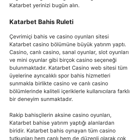
Katarbet yerinizi bugün alın.
Katarbet Bahis Ruleti
Çevrimiçi bahis ve casino oyunları sitesi
Katarbet casino bölümüne büyük yatırım yaptı.
Casino, canlı casino, sanal oyunlar, slot oyunları
ve mini oyunlar gibi birçok casino seçeneği
bulunmaktadır. Katarbet Casino web sitesi tüm
üyelerine ayrıcalıklı spor bahis hizmetleri
sunmakla birlikte casino ve canlı casino
bölümlerinde kaliteli içeriklerle kullanıcılara farklı
bir deneyim sunmaktadır.
Rakip bahisçilerin aksine casino oyunları,
Katarbet bahise yatırım yaptığı alanlardan
biridir. Katarbet bahis oynayan tüm casino
tutkunları hem canlı hem de düzenli olarak çok