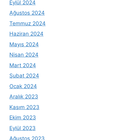
Eylül 2024
Ağustos 2024
Temmuz 2024
Haziran 2024
Mayıs 2024
Nisan 2024
Mart 2024
Şubat 2024
Ocak 2024
Aralık 2023
Kasım 2023
Ekim 2023
Eylül 2023
Ağustos 2023