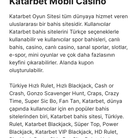
Katarbet Mobil Casino
Katarbet Oyun Sitesi tüm dünyaya hizmet veren
uluslararası bir bahis sitesidir. Kullanıcılar
Katarbet bahis sitelerini Türkçe seçeneklerle
kullanabilir ve kullanıcılar spor bahisleri, canlı
bahis, casino, canlı casino, sanal sporlar, slotlar,
e-spor, mini oyunlar ve çok daha fazlasının
keyfini çıkarabilirler. Alanda kupon
oluşturulabilir.
Türkiye Hızlı Rulet, Hızlı Blackjack, Cash or
Crash, Gonzo Scavenger Hunt, Craps, Crazy
Time, Super Sic Bo, Fan Tan, Katarbet, dünya
çapında kullanıcılar için en popüler bahis
sitelerinden biri, Katarbet bahis sitesi, Türkiye.
Rulet, Katarbet Blackjack, Süper Top, Power
Blackjack, Katarbet VIP Blackjack, HD Rulet,