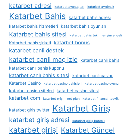
katarbet adresi
katarbet avantajları
katarbet ayrılmak
Katarbet Bahis
katarbet bahis adresi
katarbet bahis hizmetleri
katarbet bahis oyunları
Katarbet bahis sitesi
katarbet bahis teklifi erişim engeli
katarbet bonus
Katarbet bahis şirketi
katarbet canli destek
katarbet canli maç izle
katarbet canlı bahis
katarbet canlı bahis kuponu
katarbet canlı bahis sitesi
katarbet canlı casino
Katarbet Casino
katarbet casino bahisleri
katarbet casino oyunu
katarbet casino siteleri
katarbet casino sitesi
katarbet com
katarbet erişim net plan
katarbet finansal teşvik
Katarbet Giriş
katarbet giris twitter
katarbet giriş adresi
katarbet giriş butonu
katarbet girişi
Katarbet Güncel