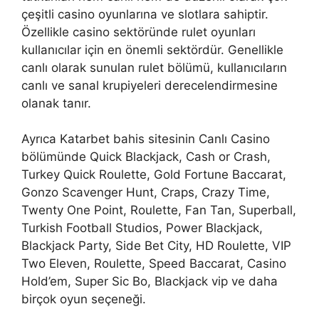
çeşitli casino oyunlarına ve slotlara sahiptir.
Özellikle casino sektöründe rulet oyunları
kullanıcılar için en önemli sektördür. Genellikle
canlı olarak sunulan rulet bölümü, kullanıcıların
canlı ve sanal krupiyeleri derecelendirmesine
olanak tanır.
Ayrıca Katarbet bahis sitesinin Canlı Casino
bölümünde Quick Blackjack, Cash or Crash,
Turkey Quick Roulette, Gold Fortune Baccarat,
Gonzo Scavenger Hunt, Craps, Crazy Time,
Twenty One Point, Roulette, Fan Tan, Superball,
Turkish Football Studios, Power Blackjack,
Blackjack Party, Side Bet City, HD Roulette, VIP
Two Eleven, Roulette, Speed ​​​​Baccarat, Casino
Hold’em, Super Sic Bo, Blackjack vip ve daha
birçok oyun seçeneği.