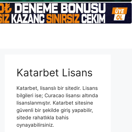
Katarbet Lisans
Katarbet, lisanslı bir sitedir. Lisans
bilgileri ise; Curacao lisansı altında
lisanslanmıştır. Katarbet sitesine
güvenli bir şekilde giriş yapabilir,
sitede rahatlıkla bahis
oynayabilirsiniz.