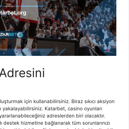
Adresini
uşturmak için kullanabilirsiniz. Biraz sıkıcı aksiyon
yakalayabilirsiniz. Katarbet, casino oyunları
rarlanabileceğiniz adreslerden biri olacaktır.
ı destek hizmetine bağlanarak tüm sorunlarınızı