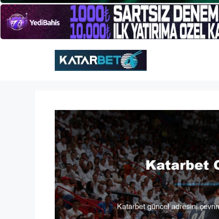
İçeriğe
atla