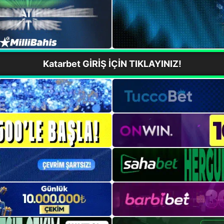
Katarbet GİRİŞ İÇİN TIKLAYINIZ!