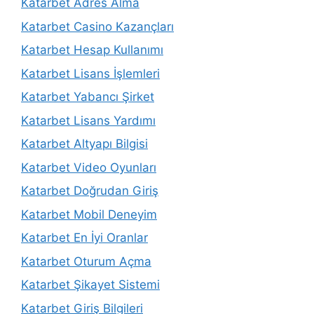
Katarbet Adres Alma
Katarbet Casino Kazançları
Katarbet Hesap Kullanımı
Katarbet Lisans İşlemleri
Katarbet Yabancı Şirket
Katarbet Lisans Yardımı
Katarbet Altyapı Bilgisi
Katarbet Video Oyunları
Katarbet Doğrudan Giriş
Katarbet Mobil Deneyim
Katarbet En İyi Oranlar
Katarbet Oturum Açma
Katarbet Şikayet Sistemi
Katarbet Giriş Bilgileri