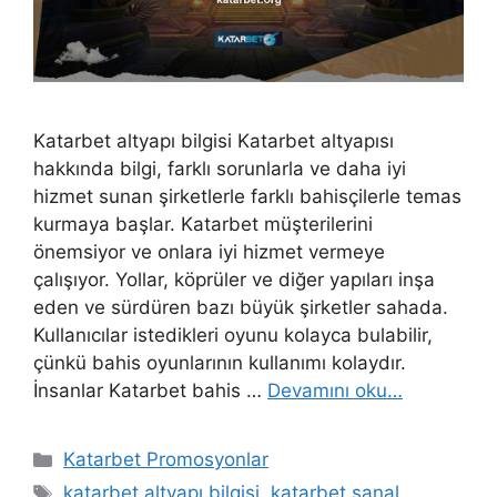
Katarbet altyapı bilgisi Katarbet altyapısı
hakkında bilgi, farklı sorunlarla ve daha iyi
hizmet sunan şirketlerle farklı bahisçilerle temas
kurmaya başlar. Katarbet müşterilerini
önemsiyor ve onlara iyi hizmet vermeye
çalışıyor. Yollar, köprüler ve diğer yapıları inşa
eden ve sürdüren bazı büyük şirketler sahada.
Kullanıcılar istedikleri oyunu kolayca bulabilir,
çünkü bahis oyunlarının kullanımı kolaydır.
İnsanlar Katarbet bahis …
Devamını oku…
Kategoriler
Katarbet Promosyonlar
Etiketler
katarbet altyapı bilgisi
,
katarbet sanal