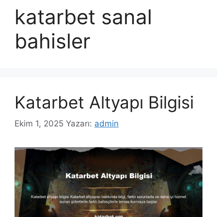
katarbet sanal
bahisler
Katarbet Altyapı Bilgisi
Ekim 1, 2025
Yazarı:
admin