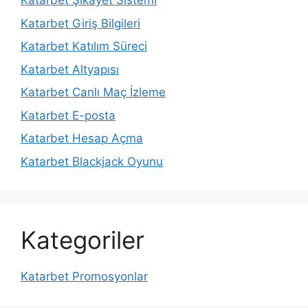
Katarbet Şikayet Sistemi
Katarbet Giriş Bilgileri
Katarbet Katılım Süreci
Katarbet Altyapısı
Katarbet Canlı Maç İzleme
Katarbet E-posta
Katarbet Hesap Açma
Katarbet Blackjack Oyunu
Kategoriler
Katarbet Promosyonlar