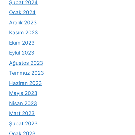
Şubat 2024
Ocak 2024
Aralık 2023
Kasım 2023
Ekim 2023
Eylül 2023
Ağustos 2023
Temmuz 2023
Haziran 2023
Mayıs 2023
Nisan 2023
Mart 2023
Şubat 2023
Ocak 2023