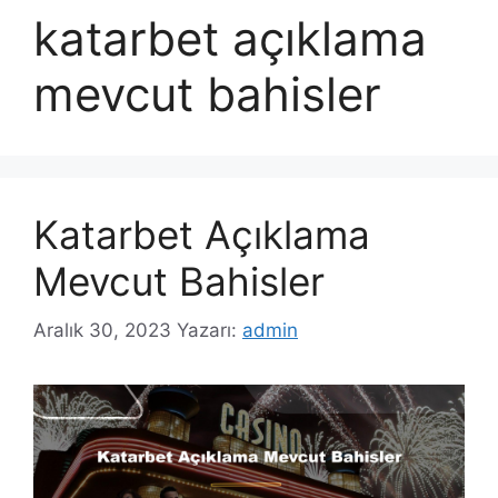
katarbet açıklama
mevcut bahisler
Katarbet Açıklama
Mevcut Bahisler
Aralık 30, 2023
Yazarı:
admin