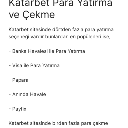
Katarbet Para Yatırma
ve Çekme
Katarbet sitesinde dörtden fazla para yatırma
seçeneği vardır bunlardan en popülerleri ise;
- Banka Havalesi ile Para Yatırma
- Visa ile Para Yatırma
- Papara
- Anında Havale
- Payfix
Katarbet sitesinde birden fazla para çekme