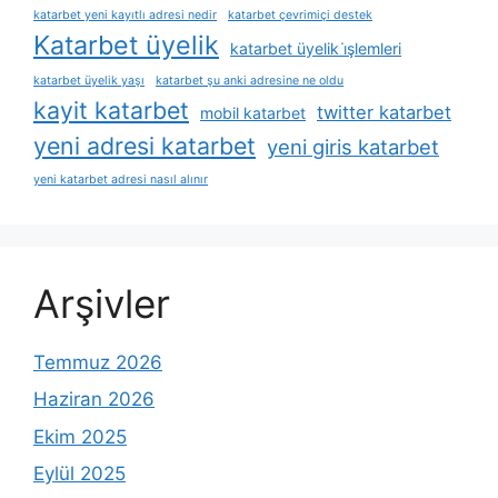
katarbet yeni kayıtlı adresi nedir
katarbet çevrimiçi destek
Katarbet üyelik
katarbet üyelik i̇şlemleri
katarbet üyelik yaşı
katarbet şu anki adresine ne oldu
kayit katarbet
twitter katarbet
mobil katarbet
yeni adresi katarbet
yeni giris katarbet
yeni katarbet adresi nasıl alınır
Arşivler
Temmuz 2026
Haziran 2026
Ekim 2025
Eylül 2025