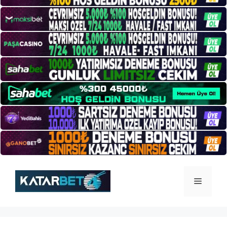
İçeriğe
atla
Menü