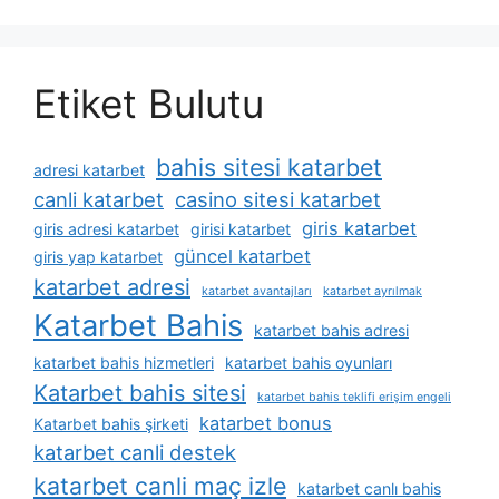
Etiket Bulutu
bahis sitesi katarbet
adresi katarbet
canli katarbet
casino sitesi katarbet
giris katarbet
giris adresi katarbet
girisi katarbet
güncel katarbet
giris yap katarbet
katarbet adresi
katarbet avantajları
katarbet ayrılmak
Katarbet Bahis
katarbet bahis adresi
katarbet bahis hizmetleri
katarbet bahis oyunları
Katarbet bahis sitesi
katarbet bahis teklifi erişim engeli
katarbet bonus
Katarbet bahis şirketi
katarbet canli destek
katarbet canli maç izle
katarbet canlı bahis