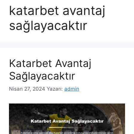
katarbet avantaj
sağlayacaktır
Katarbet Avantaj
Sağlayacaktır
Nisan 27, 2024
Yazarı:
admin