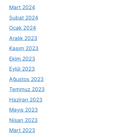
Mart 2024
Şubat 2024
Ocak 2024
Aralık 2023
Kasım 2023
Ekim 2023
Eylül 2023
Ağustos 2023
Temmuz 2023
Haziran 2023
Mayıs 2023
Nisan 2023
Mart 2023