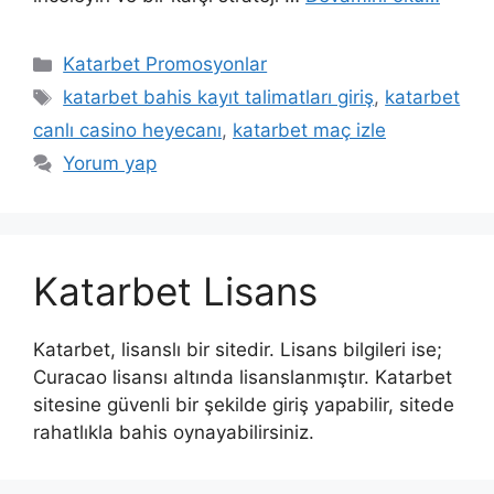
Kategoriler
Katarbet Promosyonlar
Etiketler
katarbet bahis kayıt talimatları giriş
,
katarbet
canlı casino heyecanı
,
katarbet maç izle
Yorum yap
Katarbet Lisans
Katarbet, lisanslı bir sitedir. Lisans bilgileri ise;
Curacao lisansı altında lisanslanmıştır. Katarbet
sitesine güvenli bir şekilde giriş yapabilir, sitede
rahatlıkla bahis oynayabilirsiniz.