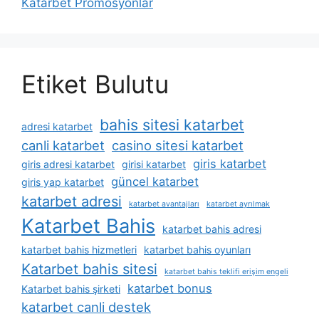
Katarbet Promosyonlar
Etiket Bulutu
bahis sitesi katarbet
adresi katarbet
canli katarbet
casino sitesi katarbet
giris katarbet
giris adresi katarbet
girisi katarbet
güncel katarbet
giris yap katarbet
katarbet adresi
katarbet avantajları
katarbet ayrılmak
Katarbet Bahis
katarbet bahis adresi
katarbet bahis hizmetleri
katarbet bahis oyunları
Katarbet bahis sitesi
katarbet bahis teklifi erişim engeli
katarbet bonus
Katarbet bahis şirketi
katarbet canli destek