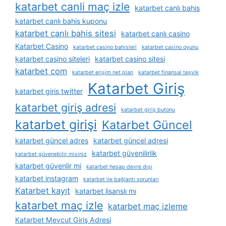
katarbet canli maç izle
katarbet canlı bahis
katarbet canlı bahis kuponu
katarbet canlı bahis sitesi
katarbet canlı casino
Katarbet Casino
katarbet casino bahisleri
katarbet casino oyunu
katarbet casino siteleri
katarbet casino sitesi
katarbet com
katarbet erişim net plan
katarbet finansal teşvik
Katarbet Giriş
katarbet giris twitter
katarbet giriş adresi
katarbet giriş butonu
katarbet girişi
Katarbet Güncel
katarbet güncel adres
katarbet güncel adresi
katarbet güvenilirlik
katarbet güvenebilir misiniz
katarbet güvenlir mi
katarbet hesap devre dışı
katarbet instagram
katarbet i̇le bağlantı sorunları
Katarbet kayıt
katarbet lisanslı mı
katarbet maç izle
katarbet maç izleme
Katarbet Mevcut Giriş Adresi