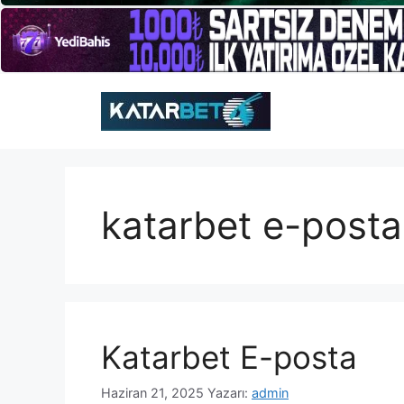
İçeriğe
atla
katarbet e-posta
Katarbet E-posta
Haziran 21, 2025
Yazarı:
admin