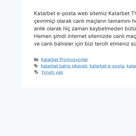
Katarbet e-posta web sitemiz Katarbet TV 
çevrimiçi olarak canlı maçların tamamını h
anlık olarak hiç zaman kaybetmeden bütün l
Hemen şimdi internet sitemizde canlı maç 
ve canlı bahisler için bizi tercih etmeniz s
Kategoriler
Katarbet Promosyonlar
Etiketler
katarbet bahis şikayeti
,
katarbet e-posta
,
kata
Yorum yap