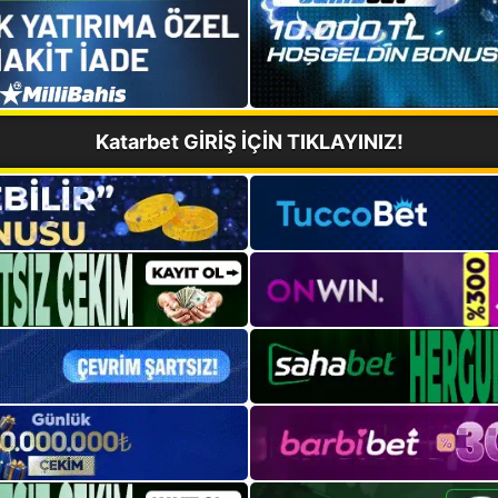
Katarbet GİRİŞ İÇİN TIKLAYINIZ!