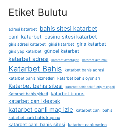
Etiket Bulutu
bahis sitesi katarbet
adresi katarbet
canli katarbet
casino sitesi katarbet
giris katarbet
giris adresi katarbet
girisi katarbet
güncel katarbet
giris yap katarbet
katarbet adresi
katarbet avantajları
katarbet ayrılmak
Katarbet Bahis
katarbet bahis adresi
katarbet bahis hizmetleri
katarbet bahis oyunları
Katarbet bahis sitesi
katarbet bahis teklifi erişim engeli
katarbet bonus
Katarbet bahis şirketi
katarbet canli destek
katarbet canli maç izle
katarbet canlı bahis
katarbet canlı bahis kuponu
katarbet canlı bahis sitesi
katarbet canlı casino