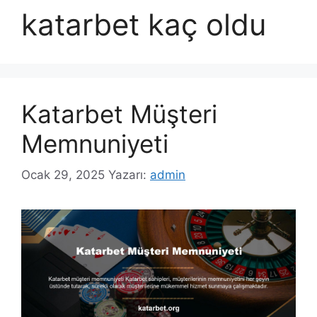
katarbet kaç oldu
Katarbet Müşteri
Memnuniyeti
Ocak 29, 2025
Yazarı:
admin