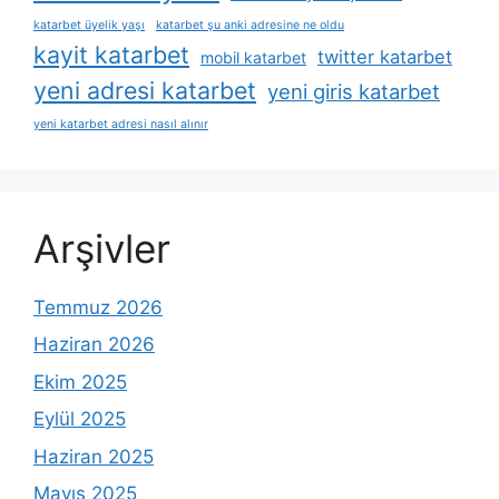
katarbet üyelik yaşı
katarbet şu anki adresine ne oldu
kayit katarbet
twitter katarbet
mobil katarbet
yeni adresi katarbet
yeni giris katarbet
yeni katarbet adresi nasıl alınır
Arşivler
Temmuz 2026
Haziran 2026
Ekim 2025
Eylül 2025
Haziran 2025
Mayıs 2025