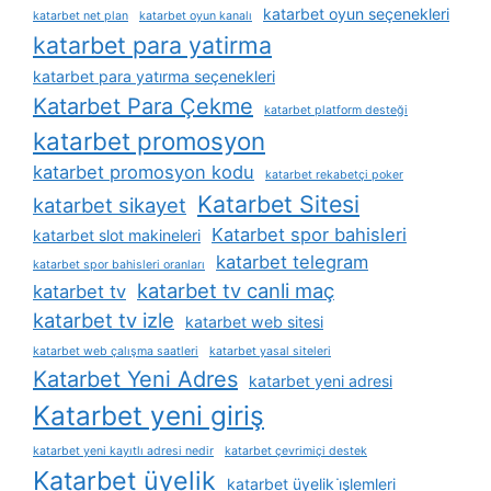
katarbet oyun seçenekleri
katarbet net plan
katarbet oyun kanalı
katarbet para yatirma
katarbet para yatırma seçenekleri
Katarbet Para Çekme
katarbet platform desteği
katarbet promosyon
katarbet promosyon kodu
katarbet rekabetçi poker
Katarbet Sitesi
katarbet sikayet
Katarbet spor bahisleri
katarbet slot makineleri
katarbet telegram
katarbet spor bahisleri oranları
katarbet tv canli maç
katarbet tv
katarbet tv izle
katarbet web sitesi
katarbet web çalışma saatleri
katarbet yasal siteleri
Katarbet Yeni Adres
katarbet yeni adresi
Katarbet yeni giriş
katarbet yeni kayıtlı adresi nedir
katarbet çevrimiçi destek
Katarbet üyelik
katarbet üyelik i̇şlemleri