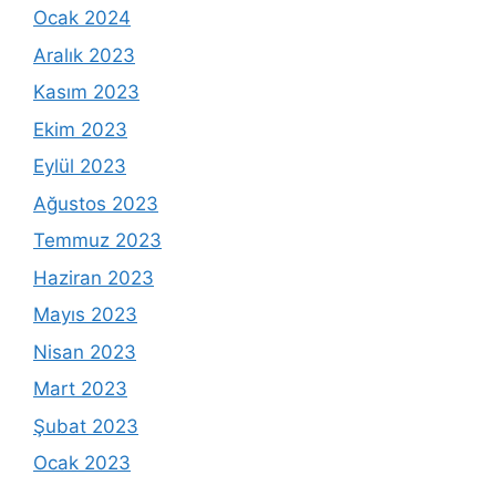
Ocak 2024
Aralık 2023
Kasım 2023
Ekim 2023
Eylül 2023
Ağustos 2023
Temmuz 2023
Haziran 2023
Mayıs 2023
Nisan 2023
Mart 2023
Şubat 2023
Ocak 2023