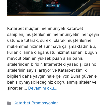
Katarbet müşteri memnuniyeti Katarbet
sahipleri, müşterilerinin memnuniyetini her şeyin
üstünde tutarak, sürekli olarak müşterilerine
mükemmel hizmet sunmaya çalışmaktadır. Bu,
kullanıcılarına olağanüstü hizmet sunan, bugün
mevcut olan en yüksek puan alan bahis
sitelerinden biridir. İnternetteki yasadışı casino
sitelerinin sayısı artıyor ve Katarbet kimlik
bilgileri daha yaygın hale geliyor. Buna güvenle
bahis oynayabileceğiniz doğrulanmış siteler ve
şirketler …
Devamını oku…
Kategoriler
Katarbet Promosyonlar