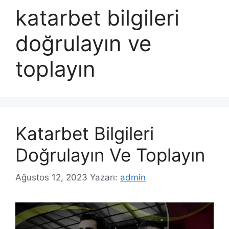
katarbet bilgileri
doğrulayın ve
toplayın
Katarbet Bilgileri
Doğrulayın Ve Toplayın
Ağustos 12, 2023
Yazarı:
admin