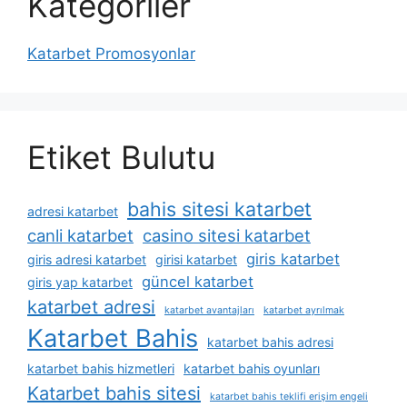
Kategoriler
Katarbet Promosyonlar
Etiket Bulutu
bahis sitesi katarbet
adresi katarbet
canli katarbet
casino sitesi katarbet
giris katarbet
giris adresi katarbet
girisi katarbet
güncel katarbet
giris yap katarbet
katarbet adresi
katarbet avantajları
katarbet ayrılmak
Katarbet Bahis
katarbet bahis adresi
katarbet bahis hizmetleri
katarbet bahis oyunları
Katarbet bahis sitesi
katarbet bahis teklifi erişim engeli