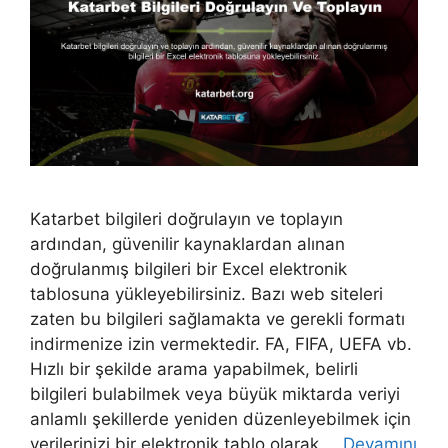
Katarbet bilgileri doğrulayın ve toplayın
ardından, güvenilir kaynaklardan alınan
doğrulanmış bilgileri bir Excel elektronik
tablosuna yükleyebilirsiniz. Bazı web siteleri
zaten bu bilgileri sağlamakta ve gerekli formatı
indirmenize izin vermektedir. FA, FIFA, UEFA vb.
Hızlı bir şekilde arama yapabilmek, belirli
bilgileri bulabilmek veya büyük miktarda veriyi
anlamlı şekillerde yeniden düzenleyebilmek için
verilerinizi bir elektronik tablo olarak …
Devamını