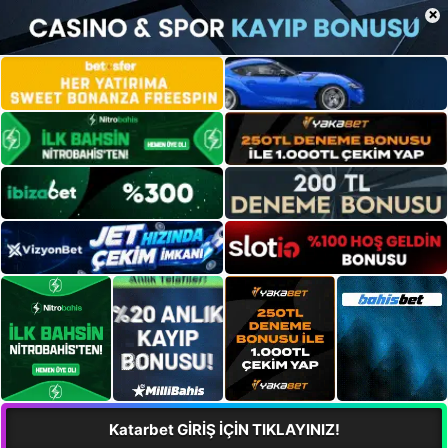
×
Katarbet GİRİŞ İÇİN TIKLAYINIZ!