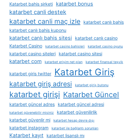
katarbet bonus
Katarbet bahis şirketi
katarbet canli destek
katarbet canli maç izle
katarbet canlı bahis
katarbet canlı bahis kuponu
katarbet canlı bahis sitesi
katarbet canlı casino
Katarbet Casino
katarbet casino bahisleri
katarbet casino oyunu
katarbet casino siteleri
katarbet casino sitesi
katarbet com
katarbet erişim net plan
katarbet finansal teşvik
Katarbet Giriş
katarbet giris twitter
katarbet giriş adresi
katarbet giriş butonu
katarbet girişi
Katarbet Güncel
katarbet güncel adres
katarbet güncel adresi
katarbet güvenilirlik
katarbet güvenebilir misiniz
katarbet güvenlir mi
katarbet hesap devre dışı
katarbet instagram
katarbet i̇le bağlantı sorunları
Katarbet kayıt
katarbet lisanslı mı