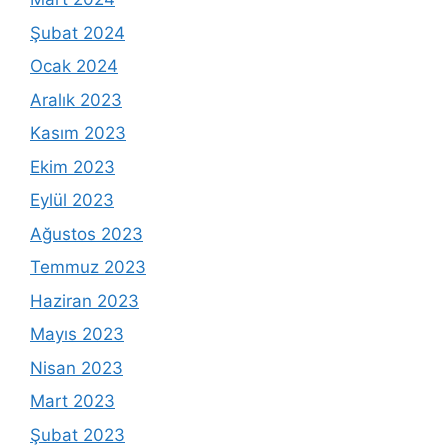
Şubat 2024
Ocak 2024
Aralık 2023
Kasım 2023
Ekim 2023
Eylül 2023
Ağustos 2023
Temmuz 2023
Haziran 2023
Mayıs 2023
Nisan 2023
Mart 2023
Şubat 2023