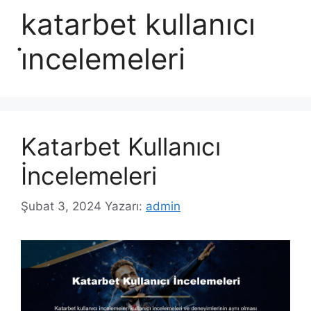
katarbet kullanıcı
i̇ncelemeleri
Katarbet Kullanıcı
İncelemeleri
Şubat 3, 2024
Yazarı:
admin