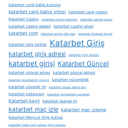
katarbet canlı bahis kuponu
katarbet canlı bahis sitesi
katarbet canlı casino
Katarbet Casino
katarbet casino bahisleri
katarbet casino oyunu
katarbet casino siteleri
katarbet casino sitesi
katarbet com
katarbet erişim net plan
katarbet finansal teşvik
Katarbet Giriş
katarbet giris twitter
katarbet giriş adresi
katarbet giriş butonu
katarbet girişi
Katarbet Güncel
katarbet güncel adres
katarbet güncel adresi
katarbet güvenilirlik
katarbet güvenebilir misiniz
katarbet güvenlir mi
katarbet hesap devre dışı
katarbet instagram
katarbet i̇le bağlantı sorunları
Katarbet kayıt
katarbet lisanslı mı
katarbet maç izle
katarbet maç izleme
Katarbet Mevcut Giriş Adresi
katarbet mobil giriş adresi giriş butonu