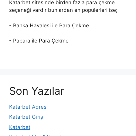
Katarbet sitesinde birden fazla para çekme
seçeneği vardır bunlardan en popülerleri ise;
- Banka Havalesi ile Para Çekme
- Papara ile Para Çekme
Son Yazılar
Katarbet Adresi
Katarbet Giriş
Katarbet