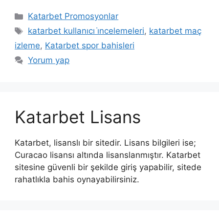
Kategoriler
Katarbet Promosyonlar
Etiketler
katarbet kullanıcı i̇ncelemeleri
,
katarbet maç
izleme
,
Katarbet spor bahisleri
Yorum yap
Katarbet Lisans
Katarbet, lisanslı bir sitedir. Lisans bilgileri ise;
Curacao lisansı altında lisanslanmıştır. Katarbet
sitesine güvenli bir şekilde giriş yapabilir, sitede
rahatlıkla bahis oynayabilirsiniz.