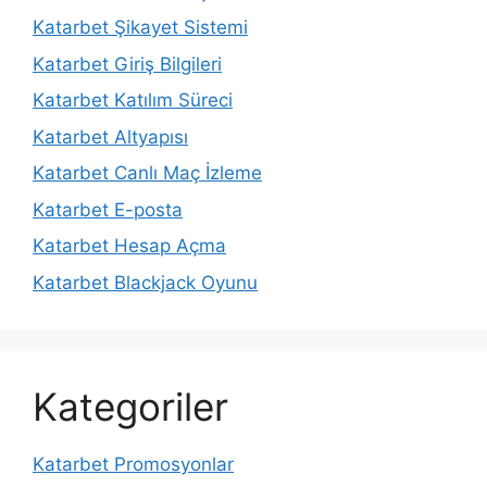
Katarbet Şikayet Sistemi
Katarbet Giriş Bilgileri
Katarbet Katılım Süreci
Katarbet Altyapısı
Katarbet Canlı Maç İzleme
Katarbet E-posta
Katarbet Hesap Açma
Katarbet Blackjack Oyunu
Kategoriler
Katarbet Promosyonlar