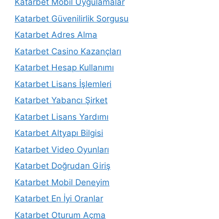
Katarbet Mobil Uygulamalar
Katarbet Güvenilirlik Sorgusu
Katarbet Adres Alma
Katarbet Casino Kazançları
Katarbet Hesap Kullanımı
Katarbet Lisans İşlemleri
Katarbet Yabancı Şirket
Katarbet Lisans Yardımı
Katarbet Altyapı Bilgisi
Katarbet Video Oyunları
Katarbet Doğrudan Giriş
Katarbet Mobil Deneyim
Katarbet En İyi Oranlar
Katarbet Oturum Açma