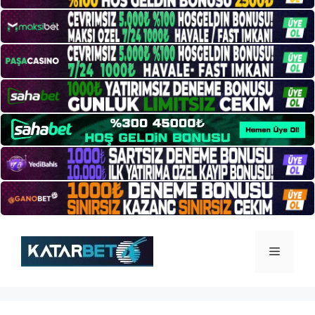
İçeriğe
atla
Menü