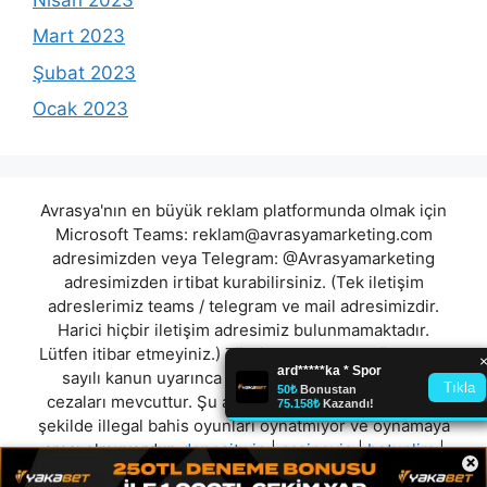
Mart 2023
Şubat 2023
Ocak 2023
Avrasya'nın en büyük reklam platformunda olmak için
Microsoft Teams:
reklam@avrasyamarketing.com
adresimizden veya Telegram: @Avrasyamarketing
adresimizden irtibat kurabilirsiniz. (Tek iletişim
adreslerimiz teams / telegram ve mail adresimizdir.
Harici hiçbir iletişim adresimiz bulunmamaktadır.
Lütfen itibar etmeyiniz.) Türkiye yasalarına göre 7258
sayılı kanun uyarınca yasa dışı bahis oynamanın
cezaları mevcuttur. Şu an bulunduğunuz site hiç bir
şekilde illegal bahis oyunları oynatmıyor ve oynamaya
aracı olmuyordur.
depositwin
|
casinovio
|
betunlim
|
×
betgit
|
yebet
|
ganyanbet
|
rodosbet
|
bayabetcasino