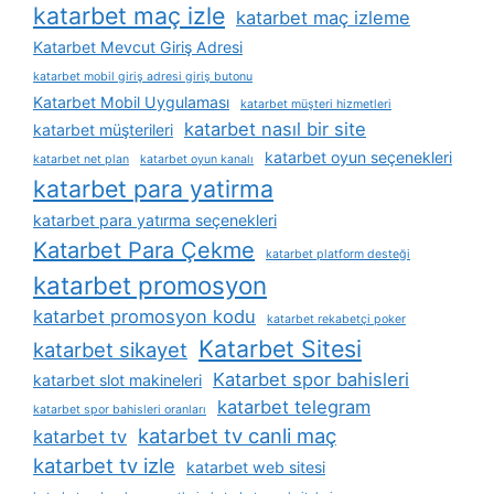
katarbet maç izle
katarbet maç izleme
Katarbet Mevcut Giriş Adresi
katarbet mobil giriş adresi giriş butonu
Katarbet Mobil Uygulaması
katarbet müşteri hizmetleri
katarbet nasıl bir site
katarbet müşterileri
katarbet oyun seçenekleri
katarbet net plan
katarbet oyun kanalı
katarbet para yatirma
katarbet para yatırma seçenekleri
Katarbet Para Çekme
katarbet platform desteği
katarbet promosyon
katarbet promosyon kodu
katarbet rekabetçi poker
Katarbet Sitesi
katarbet sikayet
Katarbet spor bahisleri
katarbet slot makineleri
katarbet telegram
katarbet spor bahisleri oranları
katarbet tv canli maç
katarbet tv
katarbet tv izle
katarbet web sitesi