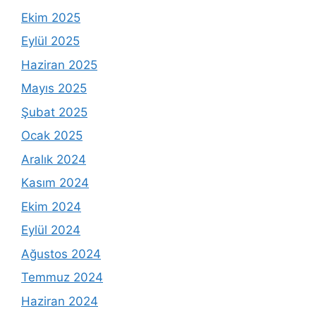
Ekim 2025
Eylül 2025
Haziran 2025
Mayıs 2025
Şubat 2025
Ocak 2025
Aralık 2024
Kasım 2024
Ekim 2024
Eylül 2024
Ağustos 2024
Temmuz 2024
Haziran 2024