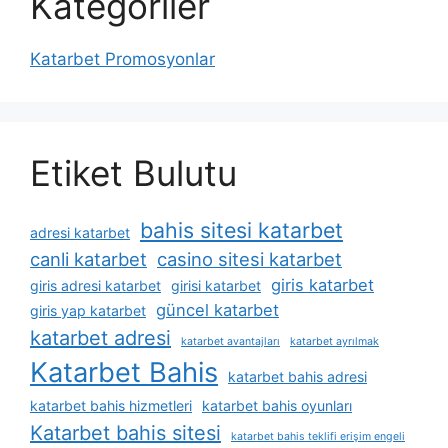
Kategoriler
Katarbet Promosyonlar
Etiket Bulutu
bahis sitesi katarbet
adresi katarbet
canli katarbet
casino sitesi katarbet
giris katarbet
giris adresi katarbet
girisi katarbet
güncel katarbet
giris yap katarbet
katarbet adresi
katarbet avantajları
katarbet ayrılmak
Katarbet Bahis
katarbet bahis adresi
katarbet bahis hizmetleri
katarbet bahis oyunları
Katarbet bahis sitesi
katarbet bahis teklifi erişim engeli