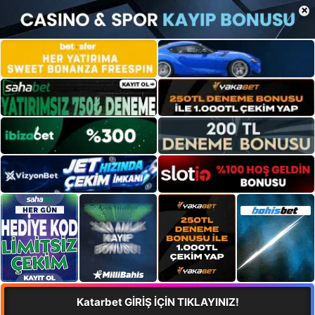
×
Katarbet GİRİŞ İÇİN TIKLAYINIZ!